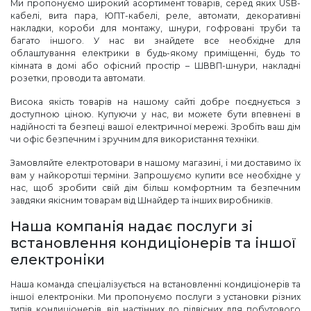
Ми пропонуємо широкий асортимент товарів, серед яких USB-
кабелі, вита пара, ЮПТ-кабелі, реле, автомати, декоративні
накладки, короби для монтажу, шнури, гофровані труби та
багато іншого. У нас ви знайдете все необхідне для
облаштування електрики в будь-якому приміщенні, будь то
кімната в домі або офісний простір – ШВВП-шнури, накладні
розетки, проводи та автомати.
Висока якість товарів на нашому сайті добре поєднується з
доступною ціною. Купуючи у нас, ви можете бути впевнені в
надійності та безпеці вашої електричної мережі. Зробіть ваш дім
чи офіс безпечним і зручним для використання техніки.
Замовляйте електротовари в нашому магазині, і ми доставимо їх
вам у найкоротші терміни. Запрошуємо купити все необхідне у
нас, щоб зробити свій дім більш комфортним та безпечним
завдяки якісним товарам від Шнайдер та інших виробників.
Наша компанія надає послуги зі
встановлення кондиціонерів та іншої
електроніки
Наша команда спеціалізується на встановленні кондиціонерів та
іншої електроніки. Ми пропонуємо послуги з установки різних
типів кондиціонерів, від настінних до підвісних для побутового