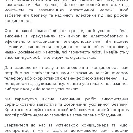
використання. Наші фахівці забезпечать повний контроль над
монтажем та заземленням електричної мережі, щоб
забезпечити безпеку та надійність електрики під час роботи
кондиціонера.
Фахівці нашої компанії дбають про те, щоб установка була
виконана з урахуванням всіх вимог до електробезпеки й
ефективного використання електропостачання. Ви можете
замовити встановлення кондиціонера та іншої електроніки у
наших досвідчених майстрів, які гарантують якість і надійність у
виконанні усіх робіт з електричною установкою.
Для замовлення послуги встановлення кондиціонера вам
потрібно лише зв'язатися з нами за вказаним на сайті номером
телефону або скористатися онлайн-формою замовлення. Наші
менеджери нададуть вам консультацію з усіх питань, пов'язаних з
вибором кондиціонера та установкою.
Ми гарантуємо якісне виконання робіт, використання
сертифікованих матеріалів та дотримання усіх вимог безпеки.
Крім того, ми здійснюємо постійний післямонтажний контроль
якості робіт та надаємо гарантію на встановлене обладнання.
Звертайтеся до нас за установкою кондиціонера та іншої
електроніки, і ми з радістю допоможемо вам створити