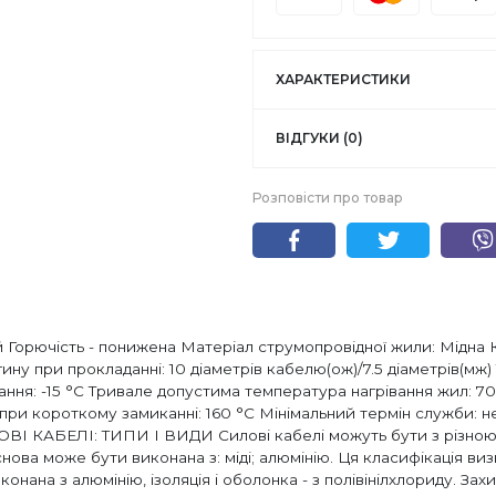
ХАРАКТЕРИСТИКИ
ВІДГУКИ (0)
Розповісти про товар
й Горючість - понижена Матеріал струмопровідної жили: Мідна К
ну при прокладанні: 10 діаметрів кабелю(ож)/7.5 діаметрів(мж) 
ння: -15 °С Тривале допустима температура нагрівання жил: 7
ри короткому замиканні: 160 °С Мінімальний термін служби: н
ВІ КАБЕЛІ: ТИПИ І ВИДИ Силові кабелі можуть бути з різною і
снова може бути виконана з: міді; алюмінію. Ця класифікація ви
нана з алюмінію, ізоляція і оболонка - з полівінілхлориду. За