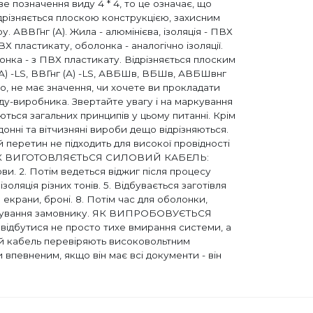
е позначення виду 4 * 4, то це означає, що
ідрізняється плоскою конструкцією, захисним
. АВВГнг (А). Жила - алюмінієва, ізоляція - ПВХ
Х пластикату, оболонка - аналогічно ізоляції.
онка - з ПВХ пластикату. Відрізняється плоским
(А) -LS, ВВГнг (А) -LS, АВБШв, ВБШв, АВБШвнг
 не має значення, чи хочете ви прокладати
ду-виробника. Звертайте увагу і на маркування
ться загальних принципів у цьому питанні. Крім
донні та вітчизняні вироби дещо відрізняються.
перетин не підходить для високої провідності
існа. ЯК ВИГОТОВЛЯЄТЬСЯ СИЛОВИЙ КАБЕЛЬ:
и. 2. Потім ведеться віджиг після процесу
ляція різних тонів. 5. Відбувається заготівля
екрани, броні. 8. Потім час для оболонки,
портування замовнику. ЯК ВИПРОБОВУЄТЬСЯ
ідбутися не просто тихе вмирання системи, а
ий кабель перевіряють високовольтним
впевненим, якщо він має всі документи - він