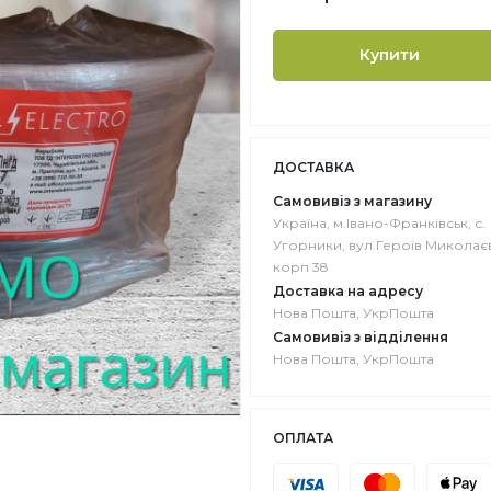
Купити
ДОСТАВКА
Самовивіз з магазину
Україна, м.Івано-Франківськ, с.
Угорники, вул.Героїв Миколаєв
корп 38
Доставка на адресу
Нова Пошта, УкрПошта
Самовивіз з відділення
Нова Пошта, УкрПошта
ОПЛАТА