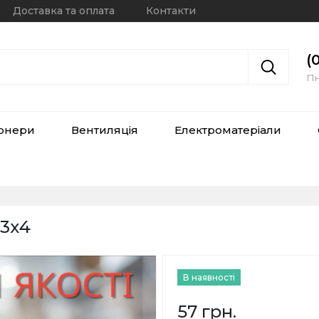
Доставка та оплата
Контакти
(
Пн
іонери
Вентиляція
Електроматеріали
 3х4
В наявності
57 грн.