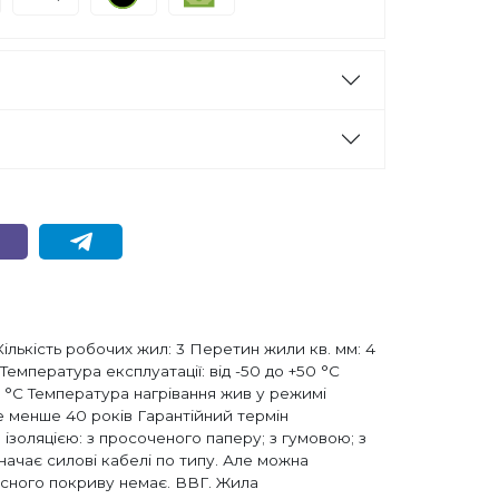
ількість робочих жил: 3 Перетин жили кв. мм: 4
Температура експлуатації: від -50 до +50 °С
0 °С Температура нагрівання жив у режимі
е менше 40 років Гарантійний термін
золяцією: з просоченого паперу; з гумовою; з
значає силові кабелі по типу. Але можна
хисного покриву немає. ВВГ. Жила