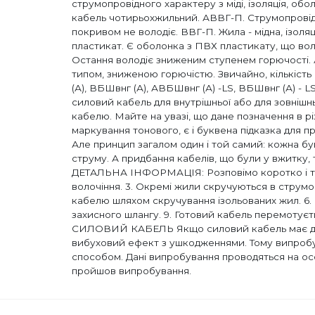
струмопровідного характеру з міді, ізоляція, об
кабель чотирьохжильний. АВВГ-П. Струмопровідна 
покривом не володіє. ВВГ-П. Жила - мідна, ізоляц
пластикат. Є оболонка з ПВХ пластикату, що волод
Остання володіє зниженим ступенем горючості. АВ
типом, зниженою горючістю. Звичайно, кількість
(А), ВБШвнг (А), АВБШвнг (А) -LS, ВБШвнг (А
силовий кабель для внутрішньої або для зовнішн
кабелю. Майте на увазі, що дане позначення в р
маркування тонового, є і буквена підказка для пр
Але принцип загалом один і той самий: кожна бу
струму. А придбання кабелів, що були у вжитк
ДЕТАЛЬНА ІНФОРМАЦІЯ: Розповімо коротко і тільк
волочіння. 3. Окремі жили скручуються в струмоп
кабелю шляхом скручування ізольованих жил. 6. 
захисного шлангу. 9. Готовий кабель перемоту
СИЛОВИЙ КАБЕЛЬ Якщо силовий кабель має десь
вибуховий ефект з ушкодженнями. Тому випробув
способом. Дані випробування проводяться на осо
пройшов випробування.