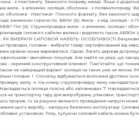
олонка - з пластикату. Захисного покриву немає. Якщо є додатков
жила - з алюмінію, ізоляція, оболонка - з полівінілхлориду. В
ія, оболонка - пластикат. Плоского формату, без захисного шару
іє зниженою горючістю. ВВГнг (А). Жила - з міді, ізоляція - з ПВ
ВГ-Пнг (А). Струмопровідна жила - з алюмінію, ізоляція і обол
 різновидів силового кабелю велика і виділяють також АВВГнг 
) - LS. ЯК ВИБРАТИ СИЛОВОЙ КАБЕЛЬ: ОСОБЛИВОСТІ Безумовно,
ьої проводки, головне - вибрати товар сертифікований від заво
ізних країнах може варіюватися. Однак, багато держав дотримую
офесіоналів і звичайних покупців. Але майте на увазі, що закор
ква - окремий конструктивний елемент. Пам“ятайте, що тонкий 
у, також не найкращий варіант: ізоляція на таких уже не як
и головне: 1. Спочатку відбувається волочіння дротяної основ
ровідну жилу. 4. На кожну струмопровідну жилу накладається ізо
Накладається ізоляція поясна або заповнювач. 7. Накладаються 
ється на транспортну тару для випробувань, упаковки, транс
 прорив, то за рахунок великого проведення напруги може в
ання цього виробу - запорука безпечної експлуатації. Силов
бливих установках. Тому, купуючи силовий кабель можна бути 