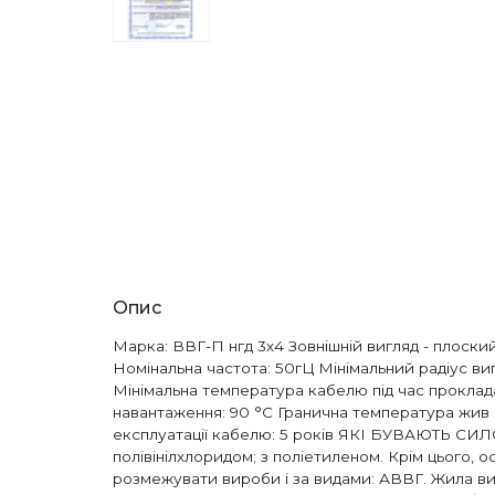
Опис
Марка: ВВГ-П нгд 3х4 Зовнішній вигляд - плоски
Номінальна частота: 50гЦ Мінімальний радіус виги
Мінімальна температура кабелю під час проклада
навантаження: 90 °С Гранична температура жив п
експлуатації кабелю: 5 років ЯКІ БУВАЮТЬ СИЛО
полівінілхлоридом; з поліетиленом. Крім цього, о
розмежувати вироби і за видами: АВВГ. Жила вико